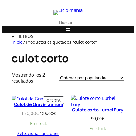
Buscar
FILTROS
Inicio
/ Productos etiquetados “culot corto”
culot corto
Mostrando los 2
O
resultados
r
d
e
P
OFERTA
Culot de Gravel Santini
n
R
Culote corto Lurbel Fury
a
O
E
E
170,00
€
125,00
€
D
d
99,00
€
l
l
U
o
En stock
p
p
C
En stock
p
r
r
T
Seleccionar opciones
o
e
e