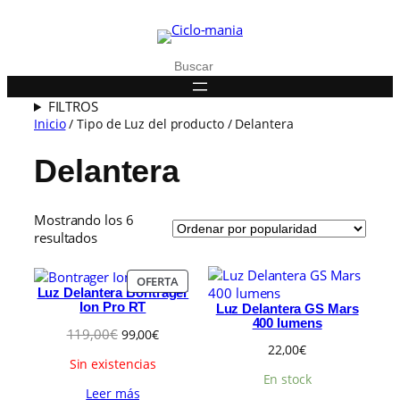
Buscar
FILTROS
Inicio
/ Tipo de Luz del producto / Delantera
Delantera
Mostrando los 6
O
resultados
r
d
P
OFERTA
e
Luz Delantera Bontrager
R
n
Ion Pro RT
Luz Delantera GS Mars
O
400 lumens
a
D
E
E
119,00
€
99,00
€
d
U
22,00
€
l
l
o
C
Sin existencias
p
p
T
p
En stock
r
r
Leer más
O
o