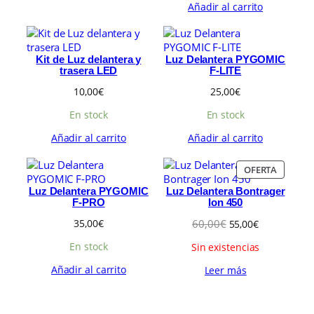
e
e
Añadir al carrito
E
r
c
c
N
p
i
i
O
o
o
o
F
p
o
a
E
Kit de Luz delantera y
Luz Delantera PYGOMIC
r
c
u
R
trasera LED
F-LITE
i
t
l
T
10,00
€
25,00
€
g
u
a
A
i
a
r
En stock
En stock
n
l
i
a
e
d
Añadir al carrito
Añadir al carrito
l
s
a
e
:
d
P
OFERTA
r
9
R
a
9
Luz Delantera PYGOMIC
Luz Delantera Bontrager
O
:
,
F-PRO
Ion 450
D
1
0
U
E
E
35,00
€
60,00
€
55,00
€
1
0
C
l
l
9
€
T
En stock
Sin existencias
p
p
,
.
O
r
r
0
Añadir al carrito
Leer más
E
e
e
0
N
c
c
€
O
i
i
.
F