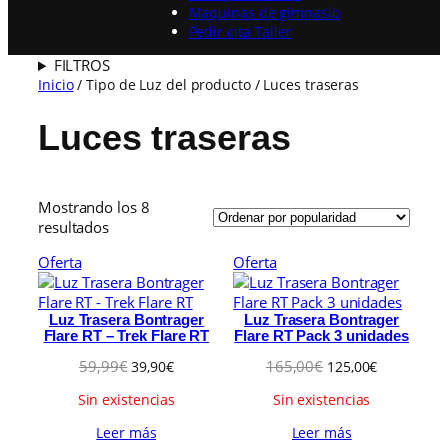
Maquinas de gimnasio
Pedir cita Taller
FILTROS
Inicio
/ Tipo de Luz del producto / Luces traseras
Luces traseras
Mostrando los 8
O
resultados
r
P
P
Oferta
Oferta
d
r
r
e
o
o
n
d
d
Luz Trasera Bontrager
Luz Trasera Bontrager
a
Flare RT – Trek Flare RT
Flare RT Pack 3 unidades
u
u
d
c
c
E
E
E
E
59,99
€
165,00
€
o
39,90
€
125,00
€
t
t
l
l
l
l
p
Sin existencias
Sin existencias
o
o
p
p
p
p
o
e
e
r
r
r
r
r
Leer más
Leer más
n
e
e
n
e
e
p