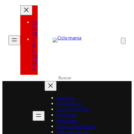
TA
LL
ER
C
O
N
TA
CT
O
Buscar
Montaña
Urban/Paseo
Carretera-Gravel
Eléctricas
Para niños
Todo para el ciclista
Todo para tu bici