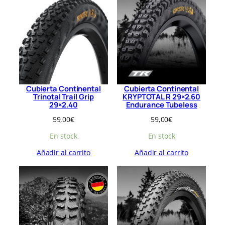
Cubierta Continental
Cubierta Continental
Trinotal Trail Grip
KRYPTOTAL R 29×2.60
29×2.40
Endurance Tubeless
59,00
€
59,00
€
En stock
En stock
Añadir al carrito
Añadir al carrito