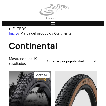
Buscar
FILTROS
Inicio
/ Marca del producto / Continental
Continental
Mostrando los 19
O
resultados
r
d
P
OFERTA
e
R
n
O
a
D
d
U
o
C
T
p
O
o