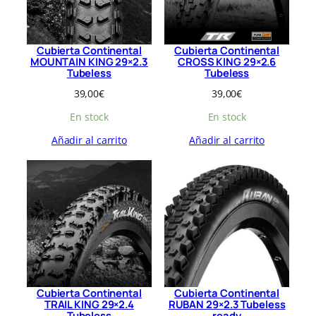
Cubierta Continental
Cubierta Continental
MOUNTAIN KING 29×2.3
CROSS KING 29×2.6
Tubeless
Tubeless
39,00
€
39,00
€
En stock
En stock
Añadir al carrito
Añadir al carrito
Cubierta Continental
Cubierta Continental
TRAIL KING 29×2.4
RUBAN 29×2.3 Tubeless
Tubeless
ready