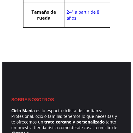
i
a
b
l
24" a partir de 8
Tamaño de
u
o
años
rueda
t
r
o
s
SOBRE NOSOTROS
Ciclo-Manía
es tu espacio ciclista de confianza.
Profesional, ocio o familia: tenemos lo que necesitas y
te ofrecemos un
trato cercano y personalizado
tanto
en nuestra tienda física como desde casa, a un clic de