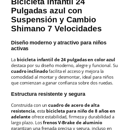
Bicicleta Infantil 24
s
p
Pulgadas azul con
e
Suspensión y Cambio
n
s
Shimano 7 Velocidades
i
ó
n
Diseño moderno y atractivo para niños
a
activas
z
u
La
bicicleta infantil de 24 pulgadas en color azul
l
destaca por su diseño moderno, alegre y funcional. Su
c
cuadro inclinado
facilita el acceso y mejora la
a
comodidad al montar y desmontar, ideal para niños
n
que comienzan a ganar confianza sobre dos ruedas.
t
Estructura resistente y segura
i
d
Construida con un
cuadro de acero de alta
a
resistencia
, esta
bicicleta para niño de 8 años en
d
adelante
ofrece estabilidad, firmeza y durabilidad a
largo plazo. Los
frenos V-Brake de aluminio
garantizan una frenada precisa y segura, incluso en