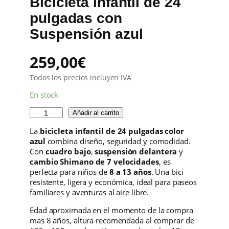
Bicicleta infantil de 24
pulgadas con
Suspensión azul
259,00
€
Todos los precios incluyen IVA
En stock
B
Añadir al carrito
i
La
bicicleta infantil de 24 pulgadas color
c
azul
combina diseño, seguridad y comodidad.
i
Con
cuadro bajo
,
suspensión delantera
y
c
cambio Shimano de 7 velocidades
, es
l
perfecta para niños de
8 a 13 años
. Una bici
e
resistente, ligera y económica, ideal para paseos
t
familiares y aventuras al aire libre.
a
i
Edad aproximada en el momento de la compra
n
mas 8 años, altura recomendada al comprar de
f