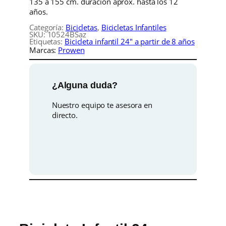
135 a 155 cm. duración aprox. hasta los 12
a
años.
n
t
Categoría:
Bicicletas
, 
Bicicletas Infantiles
SKU:
10524BSaz
i
Etiquetas:
Bicicleta infantil 24″ a partir de 8 años
l
Marcas:
Prowen
d
e
2
¿Alguna duda?
4
p
Nuestro equipo te asesora en
u
directo.
l
g
a
d
a
s
c
o
n
S
u