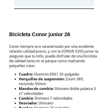
c
o
e
n
t
r
e
Bicicleta Conor junior 26
g
a
Conor siempre se a caracterizado por una excelente
e
relación calidad precio, y con la CONOR 5200 junior te
n
aseguras que tu niño, pueda disfrutar de una bicicleta
1
de calidad tanto en el parque como realizando
-
pequeñas rutas.
2
d
Cuadro:
Aluminio 6061 26 pulgadas
i
Horquillas de suspensión:
Zoom 389,
a
recorrido 50mm
s
Mandos de cambio:
Shimano doble palanca 3
c
x7 velocidades
a
Cambio:
Shimano 7 velocidades
n
Desviador:
Shimano
t
Ruedas:
Aluminio 26 pulgadas