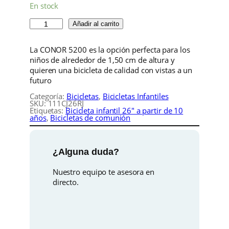
En stock
C
Añadir al carrito
o
n
La CONOR 5200 es la opción perfecta para los
o
niños de alrededor de 1,50 cm de altura y
r
quieren una bicicleta de calidad con vistas a un
J
futuro
U
N
Categoría:
Bicicletas
, 
Bicicletas Infantiles
SKU:
111CJ26RJ
I
Etiquetas:
Bicicleta infantil 26″ a partir de 10
O
años
, 
Bicicletas de comunión
R
2
6
¿Alguna duda?
r
o
Nuestro equipo te asesora en
j
directo.
o
+
c
a
s