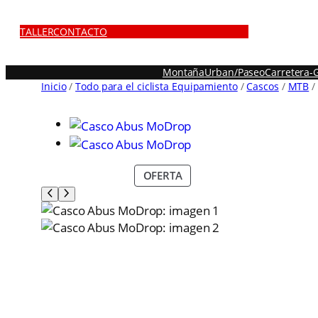
TALLER
CONTACTO
Montaña
Urban/Paseo
Carretera-
Inicio
/
Todo para el ciclista Equipamiento
/
Cascos
/
MTB
/
P
OFERTA
R
O
D
U
C
T
O
E
N