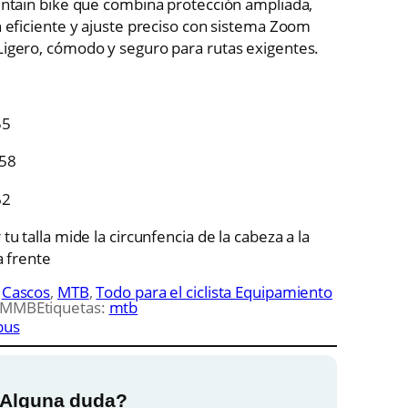
untain bike que combina protección ampliada,
n eficiente y ajuste preciso con sistema Zoom
e
e
igero, cómodo y seguro para rutas exigentes.
c
c
55
i
 58
o
o
62
tu talla mide la circunfencia de la cabeza a la
o
a
a frente
:
Cascos
, 
MTB
, 
Todo para el ciclista Equipamiento
r
c
AMMB
Etiquetas:
mtb
bus
t
Alguna duda?