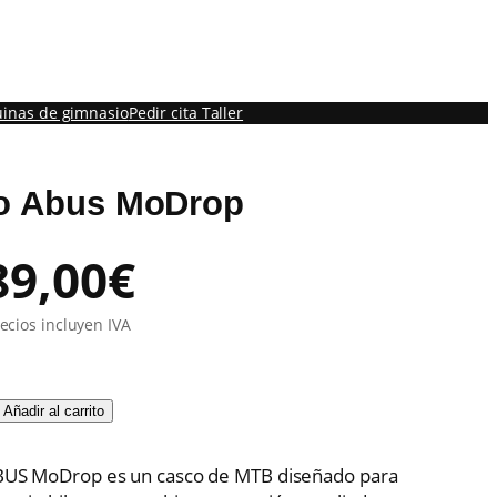
inas de gimnasio
Pedir cita Taller
o Abus MoDrop
E
E
89,00
€
l
ecios incluyen IVA
p
p
Añadir al carrito
r
r
ABUS MoDrop es un casco de MTB diseñado para