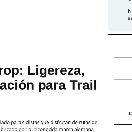
d
N
a
i
A
p: Ligereza,
t
l
r
V
ación para Trail
i
a
b
l
u
o
t
r
o
C
s
ado para ciclistas que disfrutan de rutas de
 Fabricado por la reconocida marca alemana