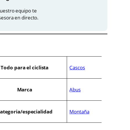
g
u
uestro equipo te
sesora en directo.
a
n
l
a
e
Todo para el ciclista
Cascos
s
Marca
Abus
e
:
r
8
ategoria/especialidad
Montaña