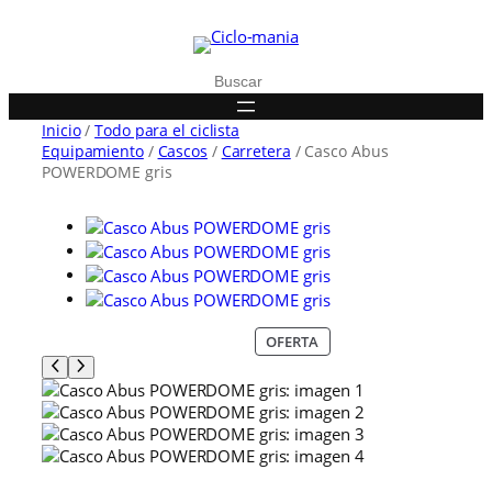
Buscar
Inicio
/
Todo para el ciclista
Equipamiento
/
Cascos
/
Carretera
/ Casco Abus
POWERDOME gris
P
OFERTA
R
O
D
U
C
T
O