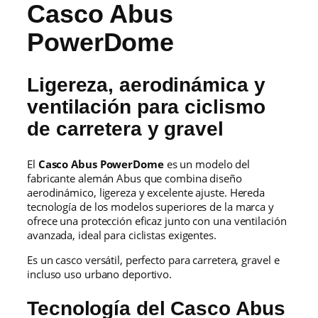
1
,
Casco Abus
PowerDome
2
0
9
0
Ligereza, aerodinámica y
,
€
ventilación para ciclismo
0
.
de carretera y gravel
0
El
Casco Abus PowerDome
es un modelo del
fabricante alemán Abus que combina diseño
€
aerodinámico, ligereza y excelente ajuste. Hereda
tecnología de los modelos superiores de la marca y
.
ofrece una protección eficaz junto con una ventilación
avanzada, ideal para ciclistas exigentes.
Es un casco versátil, perfecto para carretera, gravel e
incluso uso urbano deportivo.
Tecnología del Casco Abus