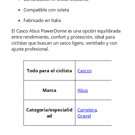
Compatible con coleta
Fabricado en Italia
El Casco Abus PowerDome es una opción equilibrada
entre rendimiento, confort y protección, ideal para
ciclistas que buscan un casco ligero, ventilado y con
ajuste profesional.
A
Cascos
Todo para el ciclista
t
r
V
i
a
b
l
Abus
Marca
u
o
t
r
o
Carretera
,
Categoria/especialid
s
Gravel
ad