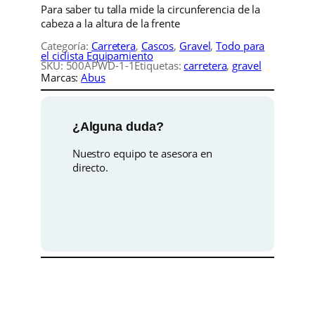
r
c
R
Para saber tu talla mide la circunferencia de la
D
cabeza a la altura de la frente
O
i
t
Categoría:
Carretera
, 
Cascos
, 
Gravel
, 
Todo para
M
el ciclista Equipamiento
E
g
u
SKU:
500APWD-1-1
Etiquetas:
carretera
, 
gravel
g
Marcas:
Abus
r
i
a
i
s
n
l
¿Alguna duda?
c
a
a
e
Nuestro equipo te asesora en
n
directo.
t
l
s
i
d
e
:
a
d
r
1
a
0
:
9