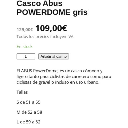
Casco Abus
E
N
POWERDOME gris
O
F
E
E
E
109,00
€
R
129,00
€
T
l
l
Todos los precios incluyen IVA
A
En stock
p
p
C
Añadir al carrito
r
r
a
s
El ABUS PowerDome, es un casco cómodo y
e
e
c
ligero tanto para ciclistas de carretera como para
o
ciclistas de gravel o incluso en uso urbano.
c
c
A
b
Tallas:
i
i
u
s
S de 51 a 55
o
o
P
M de 52 a 58
O
o
a
W
L de 59 a 62
E