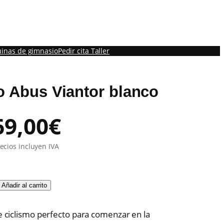
inas de gimnasio
Pedir cita Taller
 Abus Viantor blanco
E
E
69,00
€
l
ecios incluyen IVA
p
p
Añadir al carrito
r
r
e ciclismo perfecto para comenzar en la