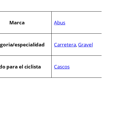
g
u
a
Marca
Abus
n
l
goria/especialidad
Carretera
,
Gravel
a
e
o para el ciclista
Cascos
s
e
:
r
6