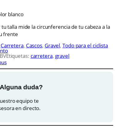
e
e
olor blanco
tu talla mide la circunferencia de tu cabeza a la
c
c
u frente
:
Carretera
, 
Cascos
, 
Gravel
, 
Todo para el ciclista
i
nto
BV
Etiquetas:
carretera
, 
gravel
bus
o
o
o
a
Alguna duda?
uestro equipo te
r
c
sesora en directo.
t