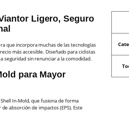
c
a
n
A
iantor
Ligero, Seguro
i
t
t
nal
i
r
V
d
i
a
a
Cate
b
l
era que incorpora muchas de las tecnologías
d
u
o
ecio más accesible. Diseñado para ciclistas
t
r
a seguridad sin renunciar a la comodidad.
o
Tod
s
l
-Mold para Mayor
 Shell In-Mold, que fusiona de forma
or de absorción de impactos (EPS). Este