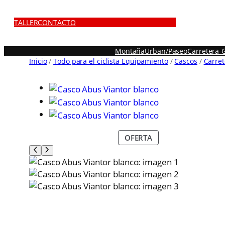
TALLER
CONTACTO
Montaña
Urban/Paseo
Carretera-
Inicio
/
Todo para el ciclista Equipamiento
/
Cascos
/
Carret
P
OFERTA
R
O
D
U
C
T
O
E