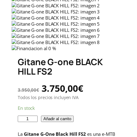
D
U
C
T
O
E
N
O
F
E
R
Gitane G-one BLACK
T
A
HILL FS2
E
E
3.750,00
€
3.950,00
€
l
l
Todos los precios incluyen IVA
En stock
p
p
G
Añadir al carrito
r
r
i
t
La
Gitane G-One Black Hill FS2
es una e-MTB
a