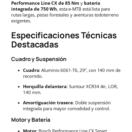
0
.
Performance Line CX de 85 Nm
y
batería
integrada de 750 Wh
, esta e-MTB está lista para
0
rutas largas, pistas forestales y aventuras todoterreno
exigentes.
€
Especificaciones Técnicas
.
Destacadas
Cuadro y Suspensión
Cuadro
: Aluminio 6061-T6, 29”, con 140 mm de
recorrido.
Horquilla delantera
: Suntour XCR34 Air, LOR,
140 mm.
Amortiguación trasera
: Doble suspensión
integrada para mayor comodidad y control.
Motor y Batería
Motor
: Bosch Performance Line CX Smart