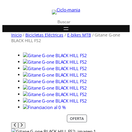
Buscar
Inicio
/
Bicicletas Eléctricas
/
E-bikes MTB
/ Gitane G-one
BLACK HILL FS2
P
OFERTA
R
O