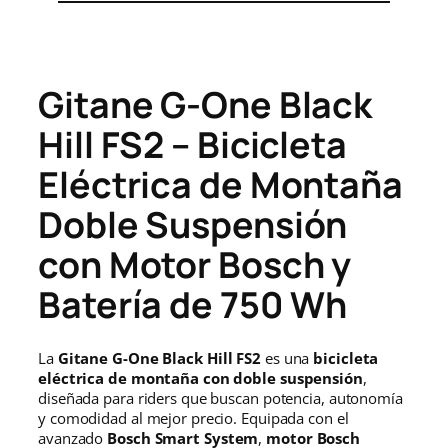
l
s
t
i
e
:
d
a
r
3
Gitane G-One Black
d
a
.
Hill FS2 – Bicicleta
:
7
Eléctrica de Montaña
3
5
Doble Suspensión
.
0
con Motor Bosch y
9
,
Batería de 750 Wh
5
0
La
Gitane G-One Black Hill FS2
es una
bicicleta
0
0
eléctrica de montaña con doble suspensión
,
diseñada para riders que buscan potencia, autonomía
,
€
y comodidad al mejor precio. Equipada con el
avanzado
Bosch Smart System
,
motor Bosch