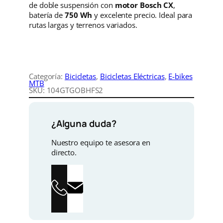
e
e
de doble suspensión con
motor Bosch CX
,
n
batería de
750 Wh
y excelente precio. Ideal para
c
c
e
rutas largas y terrenos variados.
G
i
i
-
o
o
o
n
e
Categoría:
Bicicletas
, 
Bicicletas Eléctricas
, 
E-bikes
o
a
B
MTB
L
SKU:
104GTGOBHFS2
r
c
A
C
K
i
t
¿Alguna duda?
H
I
g
u
Nuestro equipo te asesora en
L
directo.
L
i
a
F
S
n
l
2
c
a
e
a
n