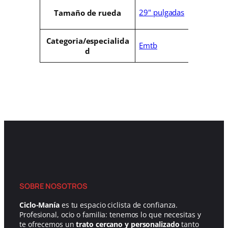
i
a
b
l
29" pulgadas
Tamaño de rueda
u
o
t
r
Categoria/especialida
o
Emtb
d
s
SOBRE NOSOTROS
Ciclo-Manía
es tu espacio ciclista de confianza.
Profesional, ocio o familia: tenemos lo que necesitas y
te ofrecemos un
trato cercano y personalizado
tanto