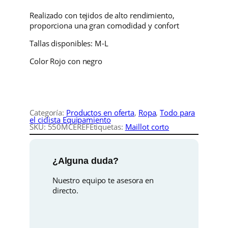
r
r
R
i
T
Realizado con tejidos de alto rendimiento,
e
e
l
A
proporciona una gran comodidad y confort
l
c
c
o
Tallas disponibles: M-L
t
i
i
e
Color Rojo con negro
t
o
o
x
e
o
a
o
n
Categoría:
Productos en oferta
, 
Ropa
, 
Todo para
el ciclista Equipamiento
r
c
d
SKU:
550MCEREF
Etiquetas:
Maillot corto
o
R
i
t
e
¿Alguna duda?
f
g
u
l
Nuestro equipo te asesora en
e
i
a
directo.
x
c
n
l
a
n