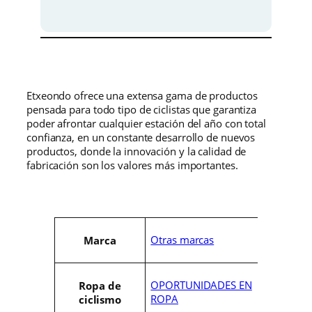
a
e
t
i
l
s
d
a
e
:
d
r
5
Etxeondo ofrece una extensa gama de productos
pensada para todo tipo de ciclistas que garantiza
a
9
poder afrontar cualquier estación del año con total
confianza, en un constante desarrollo de nuevos
:
,
productos, donde la innovación y la calidad de
fabricación son los valores más importantes.
9
0
9
0
,
€
A
Otras marcas
Marca
t
0
.
r
V
i
a
0
b
l
OPORTUNIDADES EN
Ropa de
u
o
ROPA
ciclismo