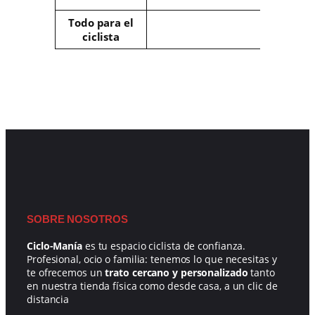
€
t
r
o
Todo para el
.
s
ciclista
SOBRE NOSOTROS
Ciclo-Manía
es tu espacio ciclista de confianza.
Profesional, ocio o familia: tenemos lo que necesitas y
te ofrecemos un
trato cercano y personalizado
tanto
en nuestra tienda física como desde casa, a un clic de
distancia