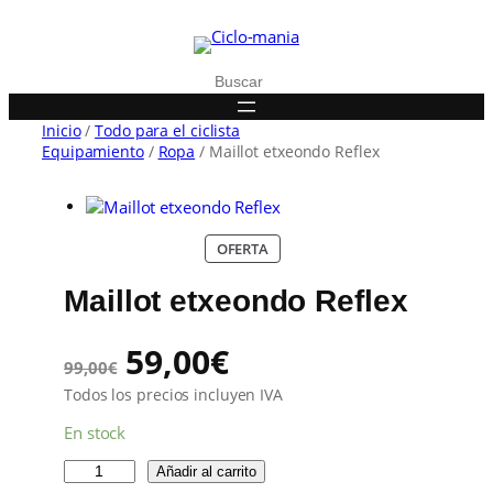
Buscar
Inicio
/
Todo para el ciclista
Equipamiento
/
Ropa
/ Maillot etxeondo Reflex
P
OFERTA
R
O
Maillot etxeondo Reflex
D
U
C
E
E
59,00
€
T
99,00
€
O
l
l
Todos los precios incluyen IVA
E
N
En stock
p
p
O
F
M
Añadir al carrito
E
a