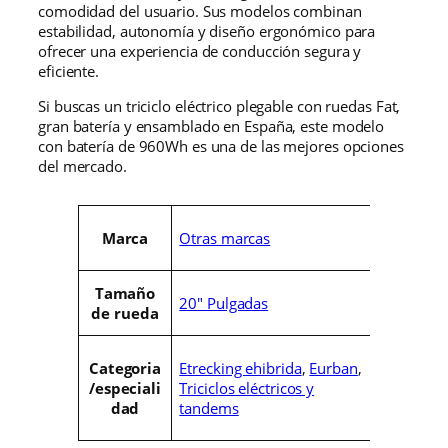
comodidad del usuario. Sus modelos combinan
estabilidad, autonomía y diseño ergonómico para
ofrecer una experiencia de conducción segura y
eficiente.
Si buscas un triciclo eléctrico plegable con ruedas Fat,
gran batería y ensamblado en España, este modelo
con batería de 960Wh es una de las mejores opciones
del mercado.
A
Otras marcas
Marca
t
r
V
i
a
Tamaño
b
l
20" Pulgadas
de rueda
u
o
t
r
o
Etrecking ehibrida
,
Eurban
,
Categoria
s
Triciclos eléctricos y
/especiali
tandems
dad