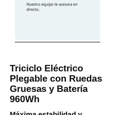
c
Nuestro equipo te asesora en
o
directo.
p
l
e
g
a
b
l
e
c
a
n
Triciclo Eléctrico
t
i
Plegable con Ruedas
d
a
Gruesas y Batería
d
960Wh
Máxima estabilidad y