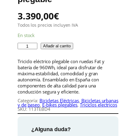
3.390,00
€
Todos los precios incluyen IVA
En stock
T
Añadir al carrito
r
i
Triciclo eléctrico plegable con ruedas Fat y
c
batería de 960Wh, ideal para disfrutar de
i
máxima estabilidad, comodidad y gran
c
autonomía. Ensamblado en España con
l
componentes de alta calidad para una
o
conducción segura y eficiente.
e
l
Categoría:
Bicicletas Eléctricas
, 
Bicicletas urbanas
y de paseo
, 
E-bikes plegables
, 
Triciclos electricos
é
SKU:
113TEBD4
c
t
r
¿Alguna duda?
i