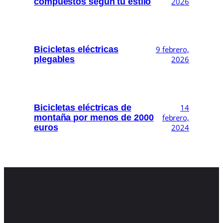
compuestos según tu estilo
2026
Bicicletas eléctricas
9 febrero,
plegables
2026
Bicicletas eléctricas de
14
montaña por menos de 2000
febrero,
euros
2024