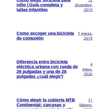
12
niño | Guía completa y
diciembre,
tallas infantiles
2019
Como escoger una bicicleta
7 marzo,
de comunión
2019
Diferencia entre bicicleta
4
eléctrica urbana con rueda de
mayo,
26 pulgadas y una de 28
2026
pulgadas ¿cuál elegir?
Cómo elegir la cubierta MTB
11
Continental: carcasas y
febrero,