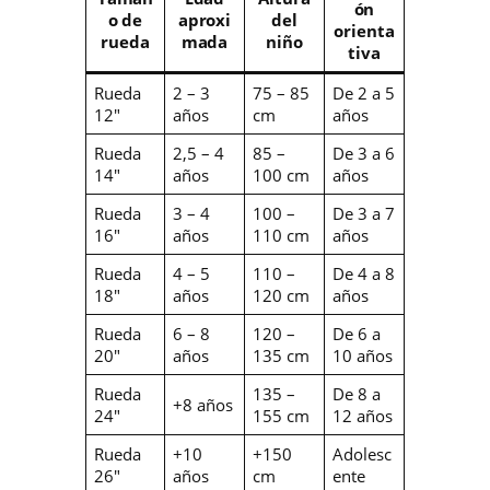
ón
o de
aproxi
del
orienta
rueda
mada
niño
tiva
Rueda
2 – 3
75 – 85
De 2 a 5
12″
años
cm
años
Rueda
2,5 – 4
85 –
De 3 a 6
14″
años
100 cm
años
Rueda
3 – 4
100 –
De 3 a 7
16″
años
110 cm
años
Rueda
4 – 5
110 –
De 4 a 8
18″
años
120 cm
años
Rueda
6 – 8
120 –
De 6 a
20″
años
135 cm
10 años
Rueda
135 –
De 8 a
+8 años
24″
155 cm
12 años
Rueda
+10
+150
Adolesc
26″
años
cm
ente