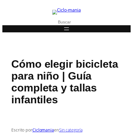
Saltar
al
contenido
Buscar
Cómo elegir bicicleta
para niño | Guía
completa y tallas
infantiles
Escrito por
Ciclomania
en
Sin categoría