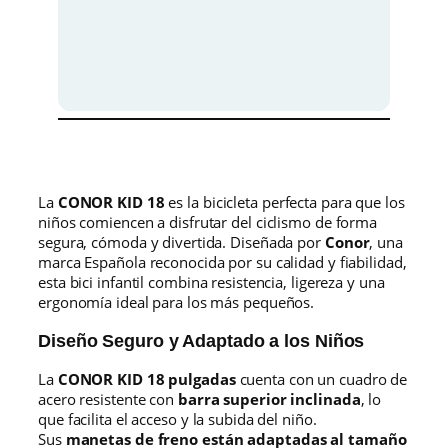
s
r
o
j
o
c
a
n
t
i
La
CONOR KID 18
es la bicicleta perfecta para que los
d
niños comiencen a disfrutar del ciclismo de forma
a
segura, cómoda y divertida. Diseñada por
Conor
, una
d
marca Española reconocida por su calidad y fiabilidad,
esta bici infantil combina resistencia, ligereza y una
ergonomía ideal para los más pequeños.
Diseño Seguro y Adaptado a los Niños
La
CONOR KID 18 pulgadas
cuenta con un cuadro de
acero resistente con
barra superior inclinada
, lo
que facilita el acceso y la subida del niño.
Sus
manetas de freno están adaptadas al tamaño