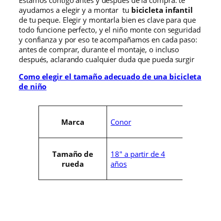
ayudamos a elegir y a montar tu
bicicleta infantil
de tu peque. Elegir y montarla bien es clave para que
todo funcione perfecto, y el niño monte con seguridad
y confianza y por eso te acompañamos en cada paso:
antes de comprar, durante el montaje, o incluso
después, aclarando cualquier duda que pueda surgir
Como elegir el tamaño adecuado de una bicicleta
de niño
A
Conor
Marca
t
r
V
i
a
b
l
18" a partir de 4
Tamaño de
u
o
años
rueda
t
r
o
s