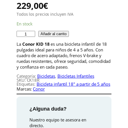
229,00
€
Todos los precios incluyen IVA
En stock
C
Añadir al carrito
o
La
Conor KID 18
es una bicicleta infantil de 18
n
pulgadas ideal para niños de 4 a 5 años. Con
o
cuadro de acero adaptado, frenos V-brake y
r
ruedas resistentes, ofrece seguridad, comodidad
K
y confianza en cada paseo.
I
D
Categoría:
Bicicletas
, 
Bicicletas Infantiles
1
SKU:
CK18R
Etiquetas:
Bicicleta infantil 18″ a partir de 5 años
8
Marcas:
Conor
P
u
l
g
¿Alguna duda?
a
d
Nuestro equipo te asesora en
a
directo.