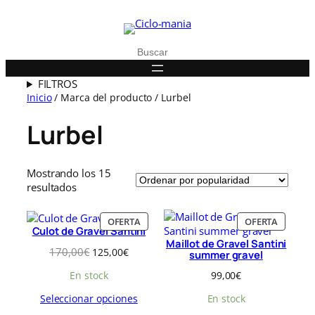
Buscar
FILTROS
Inicio
/ Marca del producto / Lurbel
Lurbel
Mostrando los 15
O
resultados
r
d
P
P
OFERTA
OFERTA
e
Culot de Gravel Santini
R
R
n
Maillot de Gravel Santini
O
O
E
E
170,00
€
125,00
€
summer gravel
a
D
D
l
l
d
U
U
99,00
€
En stock
p
p
o
C
C
r
r
T
T
p
En stock
Seleccionar opciones
e
e
O
O
o