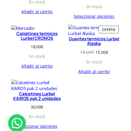
En stock
5
0
En stock
,
€
Añadir al carrito
0
.
Seleccionar opciones
0
€
P
OFERTA
.
Calcetines termicos
R
Lurbel CRONOS
Guantes termicos Lurbel
O
Alaska
D
18,00
€
U
E
E
18,00
€
15,00
€
C
En stock
l
l
T
En stock
p
p
Añadir al carrito
O
r
r
Añadir al carrito
E
e
e
N
c
c
O
i
i
F
o
o
E
Calcetines Lurbel
o
a
R
KAIROS pak 2 unidades
r
c
T
30,00
€
i
t
A
g
u
En stock
i
a
n
l
Seleccionar opciones
a
e