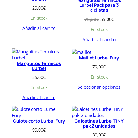
Manguitos Termicos
D
r
c
:
,
:
,
T
Lurbel Pack para 3
U
29,00
€
i
t
1
0
1
0
A
ciclistas
C
g
u
0
0
1
0
T
En stock
E
E
75,00
€
55,00
€
i
a
5
€
9
€
O
l
l
n
l
,
.
,
.
Añadir al carrito
E
En stock
p
p
a
e
0
0
N
r
r
l
s
0
0
Añadir al carrito
O
e
e
e
:
€
€
F
c
c
r
4
.
.
E
i
i
a
9
R
Maillot Lurbel Fury
o
o
:
,
T
Manguitos Termicos
o
a
79,00
€
5
0
A
Lurbel
r
c
4
0
En stock
25,00
€
i
t
,
€
g
u
0
.
Seleccionar opciones
En stock
i
a
0
n
l
€
Añadir al carrito
a
e
.
l
s
e
:
r
5
Culote corto Lurbel Fury
Calcetines Lurbel TINY
a
5
pak 2 unidades
99,00
€
:
,
30,00
€
7
0